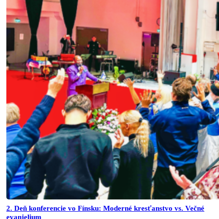
2. Deň konferencie vo Fínsku: Moderné kresťanstvo vs. Večné
evanjelium