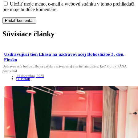
Uložiť moje meno, e-mail a webovú stránku v tomto prehliadači
pre moje budúce komentáre.
Súvisiace články
Uzdravujúci tieň Eliáša na uzdravovacej Bohoslužbe 3. deň,
Fínsko
Uzdravovacia bohoslužba sa začala v slávnostnej a svätej atmosfére, keď Prorok PÁNA
pozdvihol
14 decembra, 2025
O. Brian