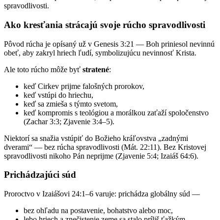
spravodlivosti.
Ako kresťania strácajú svoje rúcho spravodlivosti
Pôvod rúcha je opísaný už v Genesis 3:21 — Boh priniesol nevinnú
obeť, aby zakryl hriech ľudí, symbolizujúcu nevinnosť Krista.
Ale toto rúcho môže byť
stratené
:
keď Cirkev prijme falošných prorokov,
keď vstúpi do hriechu,
keď sa zmieša s týmto svetom,
keď kompromis s teológiou a morálkou zaťaží spoločenstvo
(Zachar 3:3; Zjavenie 3:4–5).
Niektorí sa snažia vstúpiť do Božieho kráľovstva „zadnými
dverami“ — bez rúcha spravodlivosti (Mát. 22:11). Bez Kristovej
spravodlivosti nikoho Pán neprijme (Zjavenie 5:4; Izaiáš 64:6).
Prichádzajúci súd
Proroctvo v Izaiášovi 24:1–6 varuje: prichádza globálny súd —
bez ohľadu na postavenie, bohatstvo alebo moc,
lebo hriech a znečistenie zeme sa stalo príliš ťažkým,