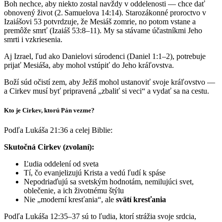
Boh nechce, aby niekto zostal navždy v oddelenosti — chce dať
obnovený život (2. Samuelova 14:14). Starozákonné proroctvo v
Izaiášovi 53 potvrdzuje, že Mesiáš zomrie, no potom vstane a
premôže smrť (Izaiáš 53:8–11). My sa stávame účastníkmi Jeho
smrti i vzkriesenia.
Aj Izrael, ľud ako Danielovi súrodenci (Daniel 1:1–2), potrebuje
prijať Mesiáša, aby mohol vstúpiť do Jeho kráľovstva.
Boží súd očistí zem, aby Ježiš mohol ustanoviť svoje kráľovstvo —
a Cirkev musí byť pripravená „zbaliť si veci“ a vydať sa na cestu.
Kto je Cirkev, ktorú Pán vezme?
Podľa Lukáša 21:36 a celej Biblie:
Skutočná Cirkev (zvolaní):
Ľudia oddelení od sveta
Tí, čo evanjelizujú Krista a vedú ľudí k spáse
Nepodriaďujú sa svetským hodnotám, nemilujúci svet,
oblečenie, a ich životnému štýlu
Nie „moderní kresťania“, ale
svätí kresťania
Podľa Lukáša 12:35–37 sú to ľudia, ktorí strážia svoje srdcia,