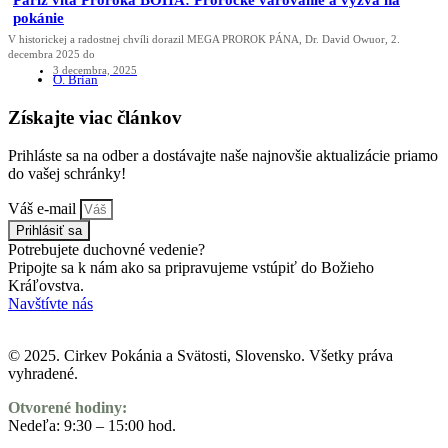
Paríž víta Proroka BOHA: Prorocké varovanie a výzva na
pokánie
V historickej a radostnej chvíli dorazil MEGA PROROK PÁNA, Dr. David Owuor, 2.
decembra 2025 do
3 decembra, 2025
O. Brian
Získajte viac článkov
Prihláste sa na odber a dostávajte naše najnovšie aktualizácie priamo
do vašej schránky!
Váš e-mail
Prihlásiť sa
Potrebujete duchovné vedenie?
Pripojte sa k nám ako sa pripravujeme vstúpiť do Božieho
Kráľovstva.
Navštívte nás
© 2025. Cirkev Pokánia a Svätosti, Slovensko. Všetky práva
vyhradené.
Otvorené hodiny:
Nedeľa: 9:30 – 15:00 hod.