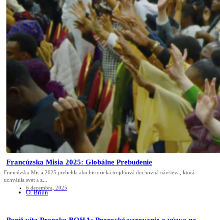
Francúzska Misia 2025: Globálne Prebudenie
Francúzska Misia 2025 prebehla ako historická trojdňová duchovná návšteva, ktorá
uchvátila svet a z...
6 decembra, 2025
O. Brian