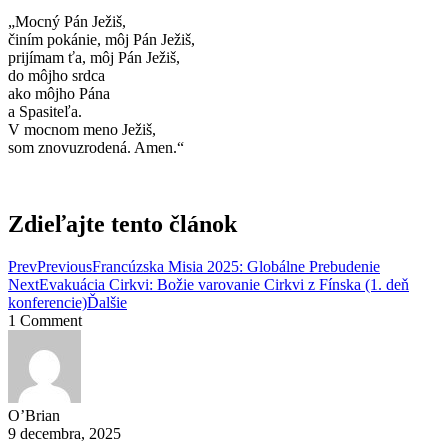
„Mocný Pán Ježiš,
činím pokánie, môj Pán Ježiš,
prijímam ťa, môj Pán Ježiš,
do môjho srdca
ako môjho Pána
a Spasiteľa.
V mocnom meno Ježiš,
som znovuzrodená. Amen.“
Zdieľajte tento článok
Prev
Previous
Francúzska Misia 2025: Globálne Prebudenie
Next
Evakuácia Cirkvi: Božie varovanie Cirkvi z Fínska (1. deň
konferencie)
Ďalšie
1 Comment
O’Brian
9 decembra, 2025