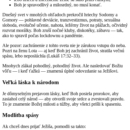
Boh je spravodlivý a milosrdný, no musí konať.
Dnešný svet v mnohých ohľadoch prekročil hriechy Sodomy a
Gomory — pohlavné deviácie, tranzvestizmus, potraty, sexuálna
sloboda, evolučné učenie, nahota, ležérny život na plážach, očividný
rozvrat morálky. Boh zruší nočné kluby, diskotéky, zábavu — tak,
ako to spravil počas lockdownu a pandémie.
Ale pozor: zachránenie z tohto sveta nie je zárukou vstupu do neba.
Pozri na ženu Lota — aj keď Boh jej zachránil život, stratila večnú
spásu, lebo neposlúchla (Lukáš 17:32–33).
Mnohych zlákal pohodlný, pohodlný život. Ale nasledovať Božiu
vôľu — i keď ťažkú — znamená úplné odovzdanie sa Ježišovi.
Veľká láska k národom
Je dômyselným prejavom lásky, keď Boh posiela prorokov, aby
zasiahol celý národ — aby otvorili svoje srdce a zvestovali pravdu.
To je znamenie Božej milosti a túžby, aby všetci prišli k spaseniu.
Modlitba spásy
Ak chceš dnes prijať Ježiša, pomodli sa takto: