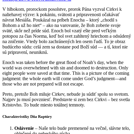
V hlbokom, prorockom posolstve, prorok Pána vyzval Cirkvi k
naliehavej výzve: k pokániu, svätosti a pripravenosti očakávať
návrat Mesiáša. Poukázal na príbeh Enocha – ktorý „chodil s
Bohom a už ho niet“ – ako na varovanie, že Boh zoberie svoje
sväté, skôr než príde súd. Enoch bol vzatý ešte pred veľkým
potopou za čias Noema, keď bol svet zahltený hriechom a odsúdený
na zničenie. Vtedy bolo zachránených len osem ľudí. To je obraz
budúceho súdu: celá zem sa dostane pod Boží súd — a tí, ktorí nie
sú pripravení, neuniknú.
Enoch was taken before the great flood of Noah’s day, when the
world was overwhelmed with sin and doomed to destruction. Only
eight people were saved at that time. This is a picture of the coming
judgment: the whole earth will come under God’s judgment—and
those who are not prepared will not escape.
Preto, pretože Boh miluje Cirkev, nebude ju súdiť spolu so svetom.
Najprv ju musí povzniesť. Predstavte si zem bez Cirkvi – bez svetla
Kristovho. To bude miesto totálnej temnoty.
Charakteristiky Dňa Raptúry
Oslávenie
– Naše telo bude premenené na večné, slávne telo,
oblečené do nebeského rúcha.