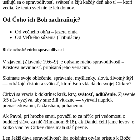
usilujú sa o spravodlivosť, svätosť a žijú každý deň ako tí — ktorí
vedia, že tento svet nie je ich domov.
Od Čoho ich Boh zachraňuje?
Od večného ohňa – jazera ohňa
Od Veľkého súženia (Tribulácie)
Biele nebeské rúcho spravodlivosti
V zjavení (Zjavenie 19:6–9) je opísané rúcho spravodlivosti –
Kristova nevinnosť, pripísaná jeho veriacim.
Skúmate svoje oblečenie, správanie, myšlienky, slová, životný štýl
— odrážajú čistotu a svätosť, ktoré Boh vkladá do svojej Cirkev?
Cirkvi sa vracia k doktríne:
kríž, krv, svätosť, odlúčenie
. Zjavenie
3:5 nás vyzýva, aby sme žili víťazne — vytrvali napriek
prenasledovaniu, ťažkostiam, pohaneniu.
Ak Pavol, pri hrozbe smrti, považil to za ni%c pri vedomosti o
budúcej sláve za nič (Rimanom 8:18), ak Daniel čelil jame levov, o
kolko viac by Cirkev dnes mala stáť pevne.
Len Ježiš dáva spravodlivosť; iba pokánim otvára prístup k Božej