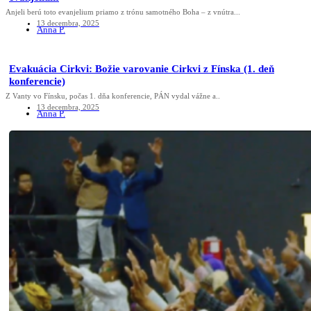
Anjeli berú toto evanjelium priamo z trónu samotného Boha – z vnútra...
13 decembra, 2025
Anna P.
Evakuácia Cirkvi: Božie varovanie Cirkvi z Fínska (1. deň
konferencie)
Z Vanty vo Fínsku, počas 1. dňa konferencie, PÁN vydal vážne a..
13 decembra, 2025
Anna P.