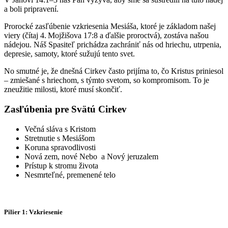
a boli pripravení.
Prorocké zasľúbenie vzkriesenia Mesiáša, ktoré je základom našej
viery (čítaj 4. Mojžišova 17:8 a ďalšie proroctvá), zostáva našou
nádejou. Náš Spasiteľ prichádza zachrániť nás od hriechu, utrpenia,
depresie, samoty, ktoré sužujú tento svet.
No smutné je, že dnešná Cirkev často prijíma to, čo Kristus priniesol
– zmiešané s hriechom, s týmto svetom, so kompromisom. To je
zneužitie milosti, ktoré musí skončiť.
Zasľúbenia pre Svätú Cirkev
Večná sláva s Kristom
Stretnutie s Mesiášom
Koruna spravodlivosti
Nová zem, nové Nebo a Nový jeruzalem
Prístup k stromu života
Nesmrteľné, premenené telo
Pilier 1: Vzkriesenie