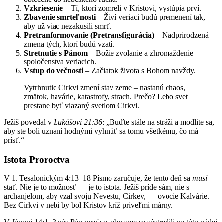
Vzkriesenie
– Tí, ktorí zomreli v Kristovi, vystúpia prví.
Zbavenie smrteľnosti
– Živí veriaci budú premenení tak,
aby už viac nezakusili smrť.
Pretranformovanie (Pretransfigurácia)
– Nadprirodzená
zmena tých, ktorí budú vzatí.
Stretnutie s Pánom
– Božie zvolanie a zhromaždenie
spoločenstva veriacich.
Vstup do večnosti
– Začiatok života s Bohom navždy.
Vytrhnutie Cirkvi zmení stav zeme – nastanú chaos,
zmätok, havárie, katastrofy, strach. Prečo? Lebo svet
prestane byť viazaný svetlom Cirkvi.
Ježiš povedal v
Lukášovi 21:36
: „Buďte stále na stráži a modlite sa,
aby ste boli uznaní hodnými vyhnúť sa tomu všetkému, čo má
prísť.“
Istota Proroctva
V 1. Tesalonickým 4:13–18 Písmo zaručuje, že tento deň sa
musí
stať. Nie je to možnosť — je to istota. Ježiš príde sám, nie s
archanjelom, aby vzal svoju Nevestu, Cirkev, — ovocie Kalvárie.
Bez Cirkvi v nebi by bol Kristov kríž priveľmi márny.
V Jánovi 14:1–3 nás Pán vyzýva, aby sme sa sústredili na túto nádej