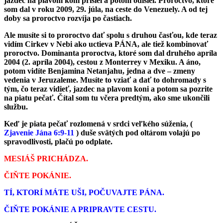
jazdec na plavom koni prišiel a potom odišiel. Proroctvo, ktoré
som dal v roku 2009, 29. júla, na ceste do Venezuely. A od tej
doby sa proroctvo rozvíja po častiach.
Ale musíte si to proroctvo dať spolu s druhou časťou, kde teraz
vidím Cirkev v Nebi ako uctieva PÁNA, ale tiež kombinovať
proroctvo. Dominanta proroctva, ktoré som dal druhého apríla
2004 (2. apríla 2004), cestou z Monterrey v Mexiku. A áno,
potom vidíte Benjamina Netanjahu, jedna a dve – zmeny
vedenia v Jeruzaleme. Musíte to vziať a dať to dohromady s
tým, čo teraz vidieť, jazdec na plavom koni a potom sa pozrite
na piatu pečať. Čítal som tu včera predtým, ako sme ukončili
službu.
Keď je piata pečať rozlomená v srdci veľkého súženia, (
Zjavenie Jána 6:9-11
) duše svätých pod oltárom volajú po
spravodlivosti, plačú po odplate.
MESIÁŠ PRICHÁDZA.
ČIŇTE POKÁNIE.
TÍ, KTORÍ MÁTE UŠI, POČUVAJTE PÁNA.
ČIŇTE POKÁNIE A PRIPRAVTE CESTU.