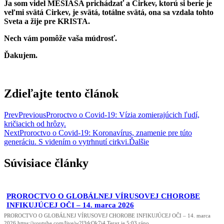
Ja som videl MESIÁŠA prichádzať a Cirkev, ktorú si berie je
veľmi svätá Cirkev, je svätá, totálne svätá, ona sa vzdala tohto
Sveta a žije pre KRISTA.
Nech vám pomôže vaša múdrosť.
Ďakujem.
Zdieľajte tento článok
Prev
Previous
Proroctvo o Covid-19: Vízia zomierajúcich ľudí,
kričiacich od hrôzy.
Next
Proroctvo o Covid-19: Koronavírus, znamenie pre túto
generáciu. S videním o vytrhnutí cirkvi.
Ďalšie
Súvisiace články
PROROCTVO O GLOBÁLNEJ VÍRUSOVEJ CHOROBE
INFIKUJÚCEJ OČI – 14. marca 2026
PROROCTVO O GLOBÁLNEJ VÍRUSOVEJ CHOROBE INFIKUJÚCEJ OČI – 14. marca
2026 https://youtube.com/live/w2l3tkQk7i4 Teraz je 5:03 ráno.