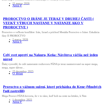
21 marca, 2026
Anna P.
PROROCTVO O IRÁNE JE TERAZ V DRUHEJ ČASTI (
VEĽKÝ VÝBUCH NASTANE V NATANZE AKO V
PROROCTVE )
Proroctvo o veľkom konflikte: Irán, Izrael a príchod Mesiáša Proroctvo o Iráne: Eskalácia
fázy II PROROCTVO
2 marca, 2026
Anna P.
Celý svet upretý na Nakuru, Keňa: Návšteva väčšia než jeden
národ
Ďalej vysvetlil, že celé zameranie rozhovoru PÁNA je teraz nasmerované na super mega,
mega, super slávne...
23 decembra, 2025
O. Brian
Proroctvo o vážnom sužení, ktoré prichádza do Kene (Mnohých
ľudí zastrelili)
Mega Proroci PÁNA hovoria, že v to ráno, keď boli na ceste na letisko, k Nim
1 decembra, 2025
Anna P.