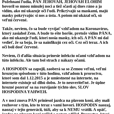
Požehnaní ľudia, PÁN JEHOVAH, JEHOVAH ELOHIM
hovoril so mnou minulej noci a tiež sčasti aj dnes ráno a ja
vidím, ako mi ukazuje oči ľudí. Prikrývajú sa maskami, majú
masky pokrývajúc si nos a ústa. A potom mi ukázal oči, sú
veľmi červené.
Takže, neviem, čo sa bude vyvíjať vzhľadom na Koronavírus,
ktorý zasiahol Zem. A bude to ešte horšie, pretože vidím PÁNA,
ako mi ukazuje ľudí, ktorí nosia masky, ich oči. A PÁN mi dal
vedieť, že sa boja, že sa nainfikujú cez oči. Cez oči teraz. A ich
oči boli dosť červené.
Neviem, či ďalšia situácia prinesie infekciu očami vzhľadom na
túto infekciu. Ale tam bol strach z nákazy očami.
A HOSPODIN sa zapojil, zaoberá sa so Zemou veľmi, veľmi
hrozným spôsobom v túto hodinu, vzhľadom k proroctvu,
ktoré som dal 1.12.2015 a je umiestnené na internete, na
internete existuje už dlhú dobu. Je to neuveriteľné. Je úplne
hrozné pozerať sa na rozvíjanie týchto slov, SLOV
HOSPODINA YAHWEH.
A v noci znova PÁN priniesol jazdca na plavom koni,
aby mali
rozhovor s tým, kto to teraz s vami hovorí. HOSPODIN naozaj,
naozaj v tejto generácii, túži, aby sa k NEMU vrátili. A opäť,