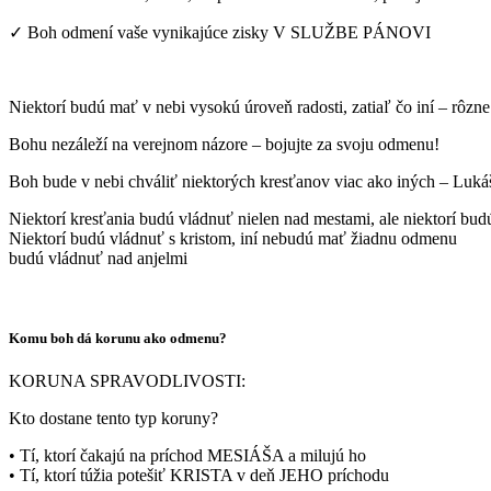
✓ Boh odmení vaše vynikajúce zisky V SLUŽBE PÁNOVI
Niektorí budú mať v nebi vysokú úroveň radosti, zatiaľ čo iní – rôzn
Bohu nezáleží na verejnom názore – bojujte za svoju odmenu!
Boh bude v nebi chváliť niektorých kresťanov viac ako iných – Luká
Niektorí kresťania budú vládnuť nielen nad mestami, ale niektorí bu
Niektorí budú vládnuť s kristom, iní nebudú mať žiadnu odmenu
budú vládnuť nad anjelmi
Komu boh dá korunu ako odmenu?
KORUNA SPRAVODLIVOSTI:
Kto dostane tento typ koruny?
• Tí, ktorí čakajú na príchod MESIÁŠA a milujú ho
• Tí, ktorí túžia potešiť KRISTA v deň JEHO príchodu