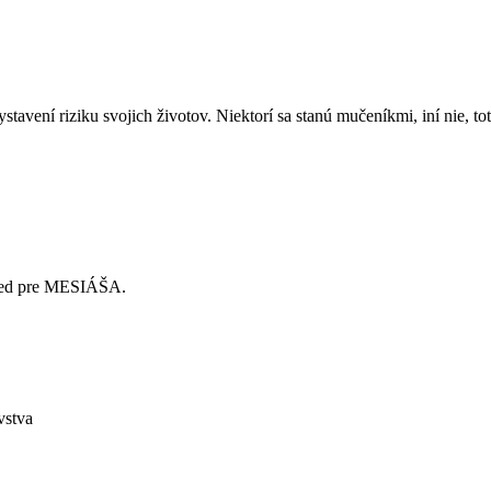
vystavení riziku svojich životov. Niektorí sa stanú mučeníkmi, iní n
vpred pre MESIÁŠA.
vstva