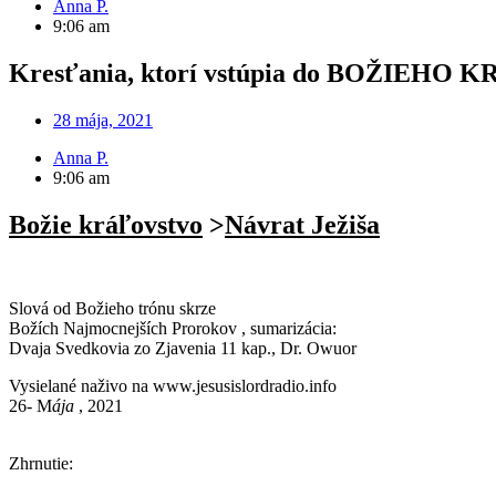
Anna P.
9:06 am
Kresťania, ktorí vstúpia do BOŽIEHO
28 mája, 2021
Anna P.
9:06 am
Božie kráľovstvo
>
Návrat Ježiša
Slová od Božieho trónu skrze
Božích Najmocnejších Prorokov , sumarizácia:
Dvaja Svedkovia zo Zjavenia 11 kap., Dr. Owuor
Vysielané naživo na www.jesusislordradio.info
26- M
ája
, 2021
Zhrnutie: