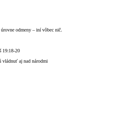
e úrovne odmeny – iní vôbec nič.
š 19:18-20
dú vládnuť aj nad národmi