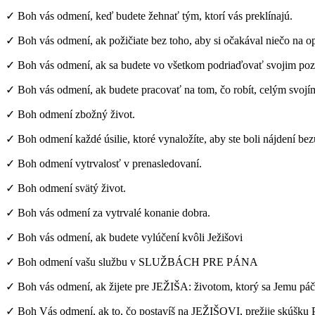
✓ Boh vás odmení, keď budete žehnať tým, ktorí vás preklínajú.
✓ Boh vás odmení, ak požičiate bez toho, aby si očakával niečo na op
✓ Boh vás odmení, ak sa budete vo všetkom podriaďovať svojim p
✓ Boh vás odmení, ak budete pracovať na tom, čo robít, celým svojí
✓ Boh odmení zbožný život.
✓ Boh odmení každé úsilie, ktoré vynaložíte, aby ste boli nájdení b
✓ Boh odmení vytrvalosť v prenasledovaní.
✓ Boh odmení svätý život.
✓ Boh vás odmení za vytrvalé konanie dobra.
✓ Boh vás odmení, ak budete vylúčení kvôli Ježišovi
✓ Boh odmení vašu službu v SLUŽBÁCH PRE PÁNA
✓ Boh vás odmení, ak žijete pre JEŽIŠA: životom, ktorý sa Jemu páč
✓ Boh Vás odmení, ak to, čo postavíš na JEŽIŠOVI, prežije skúšku