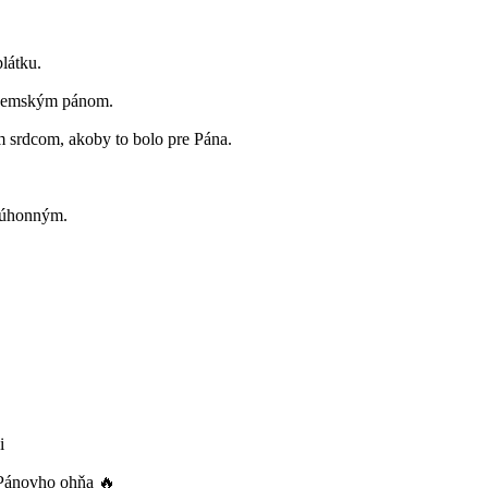
látku.
ozemským pánom.
m srdcom, akoby to bolo pre Pána.
ezúhonným.
i
 Pánovho ohňa 🔥