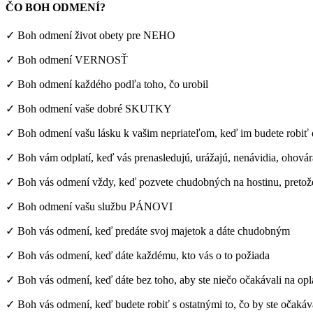
ČO BOH ODMENÍ?
✓ Boh odmení život obety pre NEHO
✓ Boh odmení VERNOSŤ
✓ Boh odmení každého podľa toho, čo urobil
✓ Boh odmení vaše dobré SKUTKY
✓ Boh odmení vašu lásku k vašim nepriateľom, keď im budete robiť
✓ Boh vám odplatí, keď vás prenasledujú, urážajú, nenávidia, ohovár
✓ Boh vás odmení vždy, keď pozvete chudobných na hostinu, pretož
✓ Boh odmení vašu službu PÁNOVI
✓ Boh vás odmení, keď predáte svoj majetok a dáte chudobným
✓ Boh vás odmení, keď dáte každému, kto vás o to požiada
✓ Boh vás odmení, keď dáte bez toho, aby ste niečo očakávali na opl
✓ Boh vás odmení, keď budete robiť s ostatnými to, čo by ste očakáva