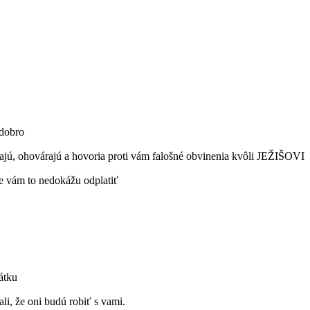
 dobro
ajú, ohovárajú a hovoria proti vám falošné obvinenia kvôli JEŽIŠOVI
e vám to nedokážu odplatiť
átku
li, že oni budú robiť s vami.