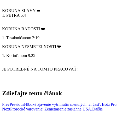
KORUNA SLÁVY 👑
1. PETRA 5:4
KORUNA RADOSTI 👑
1. Tesaloničanom 2:19
KORUNA NESMRTEĽNOSTI 👑
1. Korinťanom 9:25
JE POTREBNÉ NA TOMTO PRACOVAŤ:
Zdieľajte tento článok
Prev
Previous
Hlboké zjavenie vytrhnutia zosnulých, 2. časť, Boží Pr
Next
Prorocké varovanie: Zemetrasenie zasiahne USA.
Ďalšie