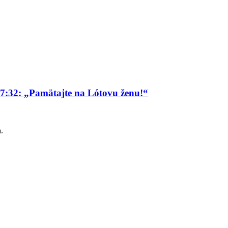
 17:32: „Pamätajte na Lótovu ženu!“
.